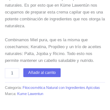
naturales. Es por esto que en Küme Lawentún nos
ocupamos de preparar esta crema capilar que es una
potente combinación de ingredientes que nos otorga la
naturaleza.
Combinamos Miel pura, que es la misma que
cosechamos; Keratina, Propóleo y un trío de aceites
naturales: Palta, Jojoba y Ricino. Todo esto nos
permite mantener un cabello saludable y nutrido.
Crema
Añadir al carrito
de
tratamiento
capilar
Categoría:
Fitocosmética Natural con Ingredientes Apícolas
con
Marca:
Kume Lawentun
Miel
y
Keratina
200g