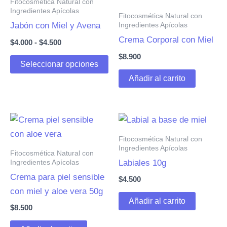
Fitocosmética Natural con
Ingredientes Apícolas
Fitocosmética Natural con
Ingredientes Apícolas
Jabón con Miel y Avena
Crema Corporal con Miel
Rango
$
4.000
-
$
4.500
de
$
8.900
Este
precios:
Seleccionar opciones
desde
producto
Añadir al carrito
$4.000
tiene
hasta
múltiples
$4.500
variantes.
Las
Fitocosmética Natural con
opciones
Ingredientes Apícolas
Fitocosmética Natural con
se
Ingredientes Apícolas
Labiales 10g
pueden
Crema para piel sensible
$
4.500
elegir
con miel y aloe vera 50g
en
Añadir al carrito
$
8.500
la