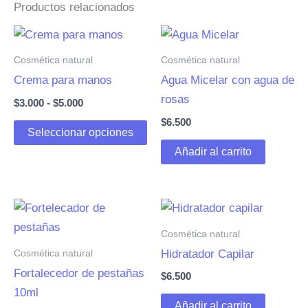
Productos relacionados
Cosmética natural
Cosmética natural
Crema para manos
Agua Micelar con agua de
rosas
Rango
$
3.000
-
$
5.000
de
$
6.500
Este
precios:
Seleccionar opciones
desde
producto
Añadir al carrito
$3.000
tiene
hasta
múltiples
$5.000
variantes.
Las
Cosmética natural
opciones
Cosmética natural
Hidratador Capilar
se
Fortalecedor de pestañas
$
6.500
pueden
10ml
elegir
Añadir al carrito