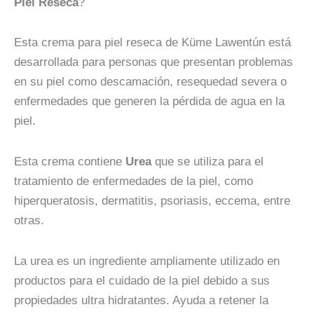
Piel Reseca
?
precios:
desde
Esta crema para piel reseca de Küme Lawentún está
desarrollada para personas que presentan problemas
$4.000
en su piel como descamación, resequedad severa o
hasta
enfermedades que generen la pérdida de agua en la
piel.
$6.000
Esta crema contiene
Urea
que se utiliza para el
tratamiento de enfermedades de la piel, como
hiperqueratosis, dermatitis, psoriasis, eccema, entre
otras.
La urea es un ingrediente ampliamente utilizado en
productos para el cuidado de la piel debido a sus
propiedades ultra hidratantes. Ayuda a retener la