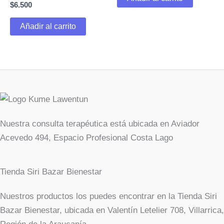
$
6.500
en
la
Añadir al carrito
página
de
producto
Nuestra consulta terapéutica está ubicada en Aviador
Acevedo 494, Espacio Profesional Costa Lago
Tienda Siri Bazar Bienestar
Nuestros productos los puedes encontrar en la Tienda Siri
Bazar Bienestar, ubicada en Valentín Letelier 708, Villarrica,