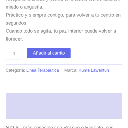
miedo o angustia.
Práctico y siempre contigo, para volver a tu centro en
segundos.
Cuando todo se agita, tu paz interior puede volver a
florecer.
Flores
Añadir al carrito
de
Bach
Roll
Categoría:
Linea Terapéutica
Marca:
Kume Lawentun
on
terapéutico
S.O.S.
5
ml
Descripción
cantidad
Valoraciones (0)
S.O.S.:
más conocido con Rescue o Rescate, nos