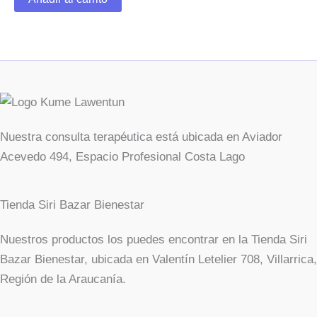
la
la
página
pá
de
de
producto
pr
Nuestra consulta terapéutica está ubicada en Aviador
Acevedo 494, Espacio Profesional Costa Lago
Tienda Siri Bazar Bienestar
Nuestros productos los puedes encontrar en la Tienda Siri
Bazar Bienestar, ubicada en Valentín Letelier 708, Villarrica,
Región de la Araucanía.