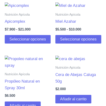
Nutrición Apícola
Nutrición Apícola
Apicomplex
Miel Azahar
Rango
Rango
$
7.900
-
$
21.000
$
5.500
-
$
10.000
de
de
Este
Es
precios:
precios:
Seleccionar opciones
Seleccionar opciones
desde
desde
producto
pr
$7.900
$5.500
tiene
ti
hasta
hasta
múltiples
mú
$21.000
$10.000
variantes.
va
Nutrición Apícola
Las
La
Nutrición Apícola
Cera de Abejas Caluga
opciones
op
Propóleo Natural en
50g
se
se
Spray 30ml
$
2.000
pueden
pu
$
6.500
elegir
ele
Añadir al carrito
en
en
Añadir al carrito