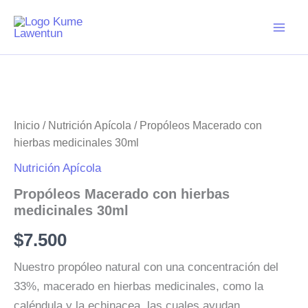
Ir
al
contenido
Inicio
/
Nutrición Apícola
/ Propóleos Macerado con
hierbas medicinales 30ml
Nutrición Apícola
Propóleos Macerado con hierbas
medicinales 30ml
$
7.500
Nuestro propóleo natural con una concentración del
33%, macerado en hierbas medicinales,
como la
caléndula y la echinacea, las cuales ayudan