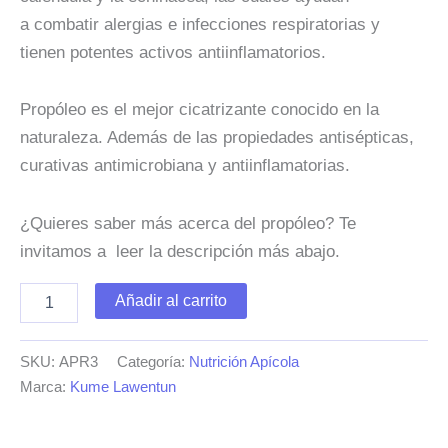
a combatir alergias e infecciones respiratorias y
tienen potentes activos antiinflamatorios.
Propóleo es el mejor cicatrizante conocido en la
naturaleza. Además de las propiedades antisépticas,
curativas
antimicrobiana y antiinflamatorias.
¿Quieres saber más acerca del propóleo? Te
invitamos a leer la descripción más abajo.
Propóleos
Añadir al carrito
Macerado
con
hierbas
SKU:
APR3
Categoría:
Nutrición Apícola
medicinales
Marca:
Kume Lawentun
30ml
cantidad