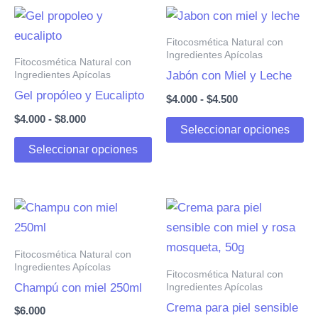
Fitocosmética Natural con
Ingredientes Apícolas
Fitocosmética Natural con
Ingredientes Apícolas
Jabón con Miel y Leche
Gel propóleo y Eucalipto
Rango
$
4.000
-
$
4.500
de
Rango
$
4.000
-
$
8.000
Es
precios:
Seleccionar opciones
de
desde
Este
pr
precios:
Seleccionar opciones
$4.000
desde
producto
ti
hasta
$4.000
tiene
mú
$4.500
hasta
múltiples
va
$8.000
variantes.
La
Las
op
Fitocosmética Natural con
opciones
se
Ingredientes Apícolas
Fitocosmética Natural con
se
pu
Ingredientes Apícolas
Champú con miel 250ml
pueden
ele
Crema para piel sensible
$
6.000