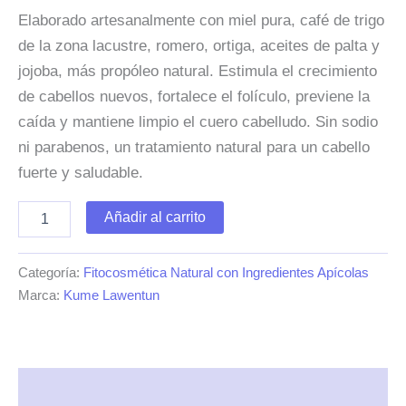
Elaborado artesanalmente con miel pura, café de trigo
de la zona lacustre, romero, ortiga, aceites de palta y
jojoba, más propóleo natural. Estimula el crecimiento
de cabellos nuevos, fortalece el folículo, previene la
caída y mantiene limpio el cuero cabelludo. Sin sodio
ni parabenos, un tratamiento natural para un cabello
fuerte y saludable.
Champú
Añadir al carrito
anti
caída
con
Categoría:
Fitocosmética Natural con Ingredientes Apícolas
miel
Marca:
Kume Lawentun
y
café
de
trigo
250ml
Descripción
cantidad