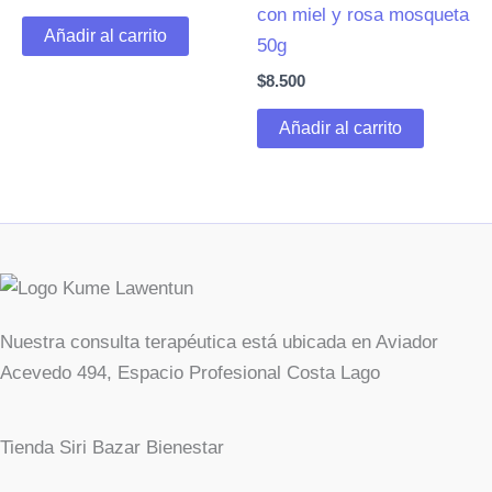
elegir
en
con miel y rosa mosqueta
en
la
Añadir al carrito
50g
la
pá
$
8.500
página
de
de
pr
Añadir al carrito
producto
Nuestra consulta terapéutica está ubicada en Aviador
Acevedo 494, Espacio Profesional Costa Lago
Tienda Siri Bazar Bienestar