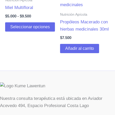
Nutrición Apícola
se
Miel Multifloral
pu
Nutrición Apícola
Rango
$
5.000
-
$
9.500
ele
de
Propóleos Macerado con
en
Este
precios:
Seleccionar opciones
hierbas medicinales 30ml
desde
la
producto
$5.000
$
7.500
pá
tiene
hasta
de
múltiples
$9.500
Añadir al carrito
pr
variantes.
Las
opciones
se
pueden
elegir
en
Nuestra consulta terapéutica está ubicada en Aviador
la
Acevedo 494, Espacio Profesional Costa Lago
página