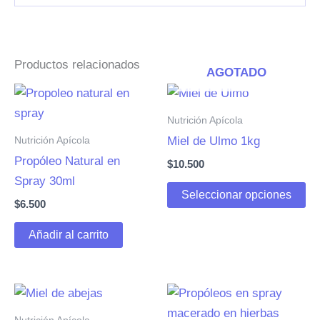
Productos relacionados
AGOTADO
Nutrición Apícola
Nutrición Apícola
Miel de Ulmo 1kg
Propóleo Natural en
$
10.500
Spray 30ml
Es
Seleccionar opciones
$
6.500
pr
ti
Añadir al carrito
mú
va
La
op